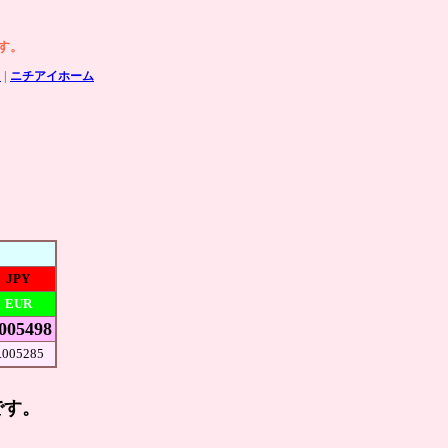
す。
ク
|
ニチアイホーム
JPY
EUR
.005498
.005285
です。