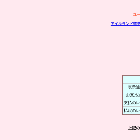
ユ
アイルランド留
表示通
お支払
支払のレ
払戻のレ
上記の