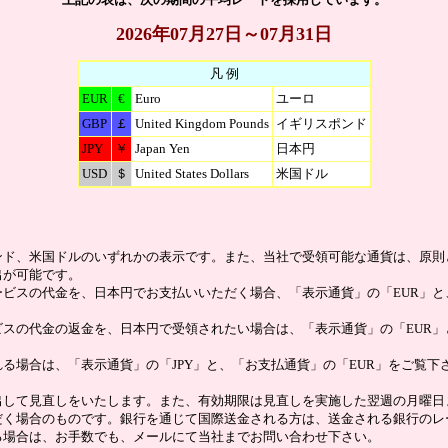
2026年07月27日～07月31日
凡 例
EUR
€
Euro
ユーロ
GBP
￡
United Kingdom Pounds
イギリスポンド
JPY
￥
Japan Yen
日本円
USD
＄
United States Dollars
米国ドル
ンド、米国ドルのいずれかの表示です。また、当社で受領可能な通貨は、原則
出が可能です。
ビスの代金を、日本円でお支払いいただく場合、「表示通貨」の「EUR」と
スの代金の返金を、日本円で受領されたい場合は、「表示通貨」の「EUR」
る場合は、「表示通貨」の「JPY」と、「お支払通貨」の「EUR」をご覧
出して見直しをいたします。また、有効期限は見直しを実施した翌週の月曜日
だく場合のものです。銀行を通じて国際送金される方は、送金される銀行のレ
る場合は、お手数でも、メールにて当社までお問い合わせ下さい。