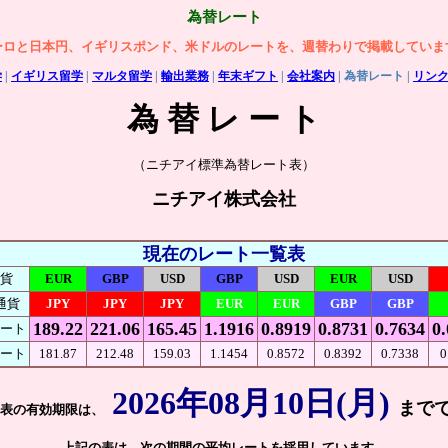
為替レート
ーロと日本円、イギリスポンド、米ドルのレートを、週替わりで掲載していま
学
|
イギリス留学
|
マルタ留学
|
輸出業務
|
年末ギフト
|
会社案内
| 為替レート |
リン
為 替 レ ー ト
（ニチアイ標準為替レート表）
ニチアイ株式会社
現在のレート一覧表
貨
EUR
GBP
USD
GBP
USD
EUR
USD
通貨
JPY
JPY
JPY
EUR
EUR
GBP
GBP
189.22
221.06
165.45
1.1916
0.8919
0.8731
0.7634
0
ート
ート
181.87
212.48
159.03
1.1454
0.8572
0.8392
0.7338
0
2026年08月10日(月)
まで
表の有効期限は、
上記の表は、次の期間の平均レートを採用しています。